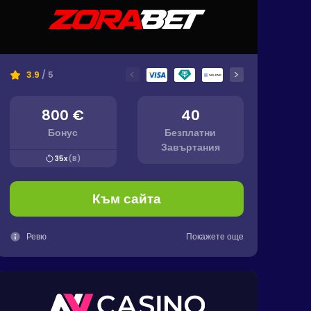
<
>
3.9
/ 5
800 €
40
Бонус
Безплатни
Завъртания
35x
(B)
Към сайта
Ревю
Покажете още