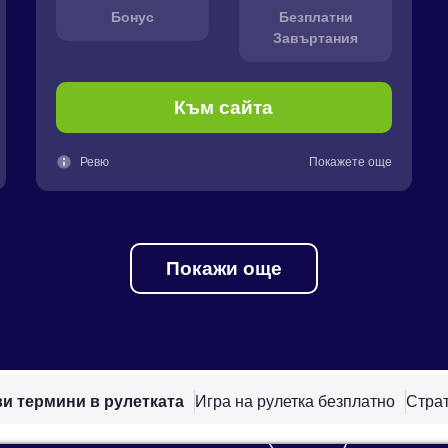
Бонус
Безплатни
Завъртания
Към сайта
Ревю
Покажете още
Покажи още
и термини в рулетката
Игра на рулетка безплатно
Страт