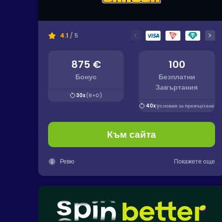
<
>
4.1
/ 5
875 €
100
Бонус
Безплатни
Завъртания
30x
(B+D)
40x
yсловия за превъртане
Към сайта
Ревю
Покажете още