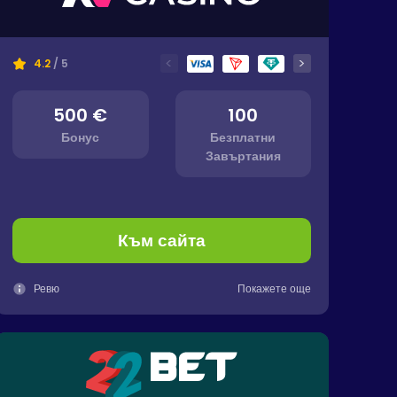
<
>
4.2
/ 5
500 €
100
Бонус
Безплатни
Завъртания
Към сайта
Ревю
Покажете още