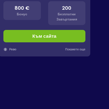
800 €
200
Бонус
Безплатни
Завъртания
Към сайта
Ревю
Покажете още