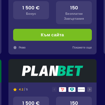
1 500 €
150
Бонус
Безплатни
Завъртания
Към сайта
Ревю
Покажете още
<
>
4.2
/ 5
1 500 €
150