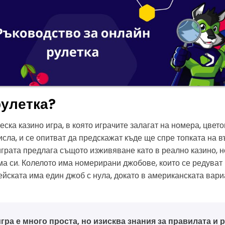
рулетка?
еска казино игра, в която играчите залагат на номера, цвет
исла, и се опитват да предскажат къде ще спре топката на 
играта предлага същото изживяване като в реално казино, н
ома си. Колелото има номерирани джобове, които се редуват
пейската има един джоб с нула, докато в американската вар
гра е много проста, но изисква знания за правилата и 