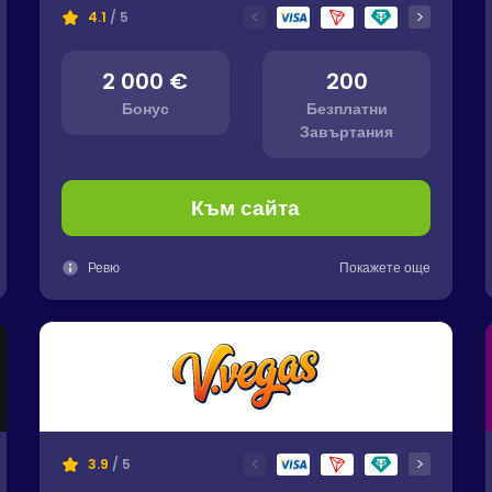
<
>
4.1
/ 5
2 000 €
200
Бонус
Безплатни
Завъртания
Към сайта
Ревю
Покажете още
<
>
3.9
/ 5