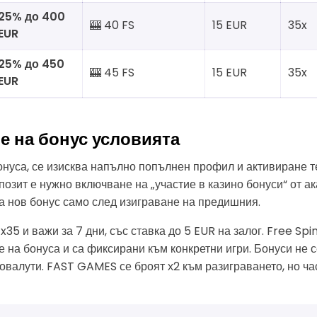
25% до 400
🎰 40 FS
15 EUR
35x
EUR
25% до 450
🎰 45 FS
15 EUR
35x
EUR
 на бонус условията
онуса, се изисква напълно попълнен профил и активиране 
озит е нужно включване на „участие в казино бонуси“ от ак
а нов бонус само след изиграване на предишния.
x35 и важи за 7 дни, със ставка до 5 EUR на залог. Free Spi
 на бонуса и са фиксирани към конкретни игри. Бонуси не с
овалути. FAST GAMES се броят х2 към разиграването, но час