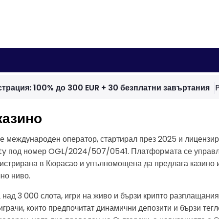
страция: 100% до 300 EUR + 30 безплатни завъртания
казино
е международен оператор, стартирал през 2025 и лицензи
ty под номер OGL/2024/507/0541. Платформата се управл
гистрирана в Кюрасао и упълномощена да предлага казино и
но ниво.
над 3 000 слота, игри на живо и бързи крипто разплащания,
играчи, които предпочитат динамични депозити и бързи тегл