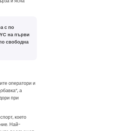
ърза и ясна
а с по
KYC на първи
 по свободна
ите оператори и
обавка“, а
дори при
спорт, което
ние. Най-