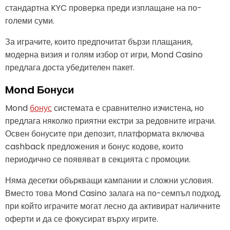
стандартна KYC проверка преди изплащане на по-
големи суми.
За играчите, които предпочитат бързи плащания,
модерна визия и голям избор от игри, Mond Casino
предлага доста убедителен пакет.
Mond Бонуси
Mond
бонус
системата е сравнително изчистена, но
предлага няколко приятни екстри за редовните играчи.
Освен бонусите при депозит, платформата включва
cashback предложения и бонус кодове, които
периодично се появяват в секцията с промоции.
Няма десетки объркващи кампании и сложни условия.
Вместо това Mond Casino залага на по-семпъл подход,
при който играчите могат лесно да активират наличните
оферти и да се фокусират върху игрите.