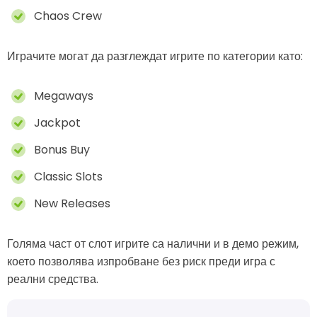
Chaos Crew
Играчите могат да разглеждат игрите по категории като:
Megaways
Jackpot
Bonus Buy
Classic Slots
New Releases
Голяма част от слот игрите са налични и в демо режим,
което позволява изпробване без риск преди игра с
реални средства.