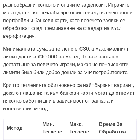
разнообразни, колкото и опциите за депозит. Играчите
могат да теглят печалби чрез криптовалути, електронни
портфейли и банкови карти, като повечето заявки се
обработват след преминаване на стандартна KYC
верификация.
Минималната сума за теглене е €30, а максималният
лимит достига €10 000 на месец. Това е напълно
достатъчно за повечето играчи, макар че по-високите
лимити биха били добре дошли за VIP потребителите.
Крипто тегленията обикновено са най-бързият вариант,
докато плащанията към банкови карти могат да отнемат
няколко работни дни в зависимост от банката и
използвания метод.
Мин.
Макс.
Време За
Метод
Теглене
Теглене
Обработка