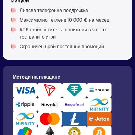
Минуси
Липсва телефонна поддръжка
Максимално теглене 10 000 € на месец
RTP стойностите са понижени в част от
тестваните игри
Ограничен брой постоянни промоции
Методи на плащане