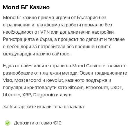
Mond БГ Казино
Mond бг казино приема играчи от България без
ограничения и платформата работи нормално без
необходимост от VPN или допълнителни настройки.
Регистрацията е бърза, а процесът по депозит и теглене
е лесен дори за потребители без предишен опит с
международни казино сайтове.
Една от най-силните страни на Mond Casino е голямото
разнообразие от платежни методи. Освен традиционните
Visa, Mastercard и Revolut, казиното поддържа и
популярни криптовалути като Bitcoin, Ethereum, USDT,
Litecoin, XRP, Dogecoin и други.
За българските играчи това означава:
Депозити от само €10