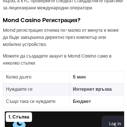
бързо, а KYC проверките следват стандартните практики
за лицензирани международни оператори.
Mond Casino Регистрация?
Mond регистрация отнема по-малко от минута и може
да бъде завършена директно през компютър или
мобилно устройство.
Можете да създадете акаунт в Mond Casino само в
няколко стъпки:
Колко дълго
5 мин
Нуждаете се
Интернет връзка
Също така се нуждаете
Бюджет
1. Стъпка